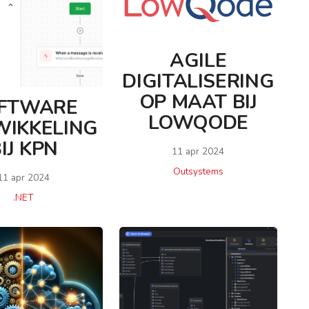
AGILE
DIGITALISERING
OP MAAT BIJ
FTWARE
LOWQODE
IKKELING
IJ KPN
11 apr 2024
Outsystems
11 apr 2024
.NET