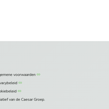
gemene voorwaarden
vacybeleid
okiebeleid
tiatief van de Caesar Groep.