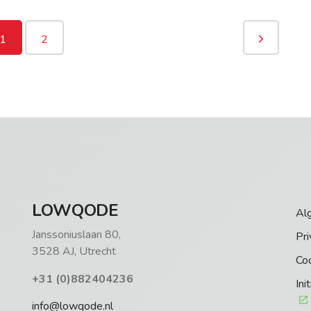
1
2
LOWQODE
Al
Janssoniuslaan 80,
Pri
3528 AJ, Utrecht
Co
+31 (0)882404236
Ini
info@lowqode.nl