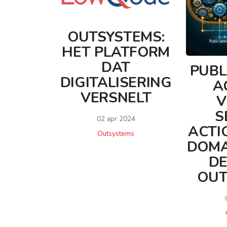
OUTSYSTEMS:
HET PLATFORM
DAT
PUBL
DIGITALISERING
A
VERSNELT
V
S
02 apr 2024
ACTI
Outsystems
DOMA
DE
OUT