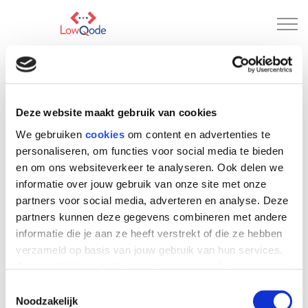
ONTMOET LOWQODE
Deze website maakt gebruik van cookies
Wij bespreken graag de mogelijkheden die voor u in
We gebruiken
cookies
om content en advertenties te
het verschiet liggen. Contact opnemen met
personaliseren, om functies voor social media te bieden
LowQode kan via onderstaande wegen.
en om ons websiteverkeer te analyseren. Ook delen we
Voornaam
*
informatie over jouw gebruik van onze site met onze
partners voor social media, adverteren en analyse. Deze
partners kunnen deze gegevens combineren met andere
informatie die je aan ze heeft verstrekt of die ze hebben
Achternaam
*
verzameld op basis van jouw gebruik van hun services.
Je kan altijd je instellingen aanpassen op
deze
pagina
(lowqode.nl/privacy-en-cookie-beleid).
Toestemmingsselectie
E-mailadres
*
Noodzakelijk